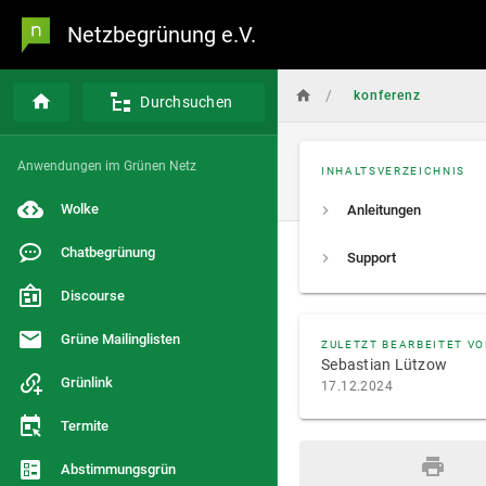
Netzbegrünung e.V.
/
konferenz
Durchsuchen
Anwendungen im Grünen Netz
INHALTSVERZEICHNIS
Wolke
Anleitungen
Chatbegrünung
Support
Discourse
Grüne Mailinglisten
ZULETZT BEARBEITET V
Sebastian Lützow
Grünlink
17.12.2024
Termite
Abstimmungsgrün