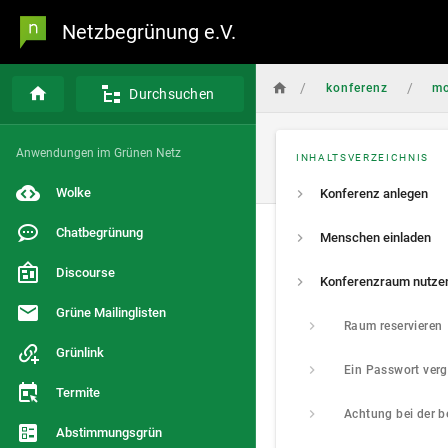
Netzbegrünung e.V.
/
/
konferenz
mo
Durchsuchen
Anwendungen im Grünen Netz
INHALTSVERZEICHNIS
Wolke
Konferenz anlegen
Chatbegrünung
Menschen einladen
Discourse
Konferenzraum nutze
Grüne Mailinglisten
Raum reservieren
Grünlink
Ein Passwort ver
Termite
Abstimmungsgrün