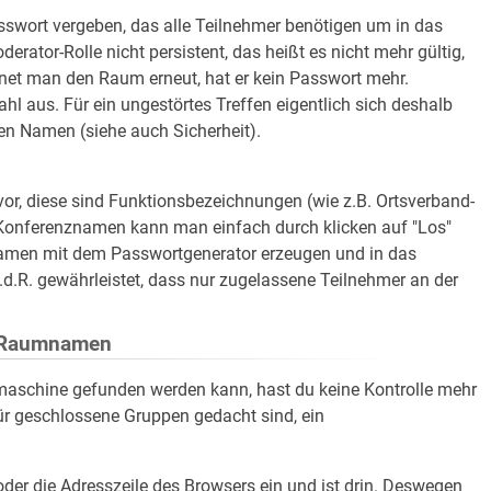
swort vergeben, das alle Teilnehmer benötigen um in das
rator-Rolle nicht persistent, das heißt es nicht mehr gültig,
fnet man den Raum erneut, hat er kein Passwort mehr.
l aus. Für ein ungestörtes Treffen eigentlich sich deshalb
n Namen (siehe auch Sicherheit).
or, diese sind Funktionsbezeichnungen (wie z.B. Ortsverband-
Konferenznamen kann man einfach durch klicken auf "Los"
amen mit dem Passwortgenerator erzeugen und in das
d.R. gewährleistet, dass nur zugelassene Teilnehmer an der
n Raumnamen
maschine gefunden werden kann, hast du keine Kontrolle mehr
e für geschlossene Gruppen gedacht sind, ein
der die Adresszeile des Browsers ein und ist drin. Deswegen