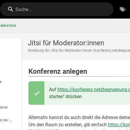
Suche...
deration
Jitsi für Moderator:innen
Anleitung für Jitsi für Moderator:innen (konferenz.netzbegru
Konferenz anlegen
n
Auf
https://konferenz.netzbegruenung.
starten" drücken
geben
Alternativ kannst du auch direkt die Adresse dein
Achtung bei der bei der Weitergabe von Raumnamen
Um den Raum zu erstellen, gib einfach
https://k