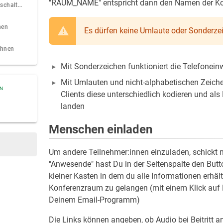
"RAUM_NAME" entspricht dann den Namen der Ko
Teilnehmer stummschalten
nen
Es dürfen keine Umlaute oder Sonder
chnen
Mit Sonderzeichen funktioniert die Telefonein
Mit Umlauten und nicht-alphabetischen Zeich
ON
Clients diese unterschiedlich kodieren und al
landen
Menschen einladen
Um andere Teilnehmer:innen einzuladen, schickt
"Anwesende" hast Du in der Seitenspalte den Butto
kleiner Kasten in dem du alle Informationen erhä
Konferenzraum zu gelangen (mit einem Klick auf 
Deinem Email-Programm)
Die Links können angeben, ob Audio bei Beitritt an