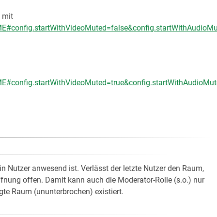
 mit
E#config.startWithVideoMuted=false&config.startWithAudioMu
E#config.startWithVideoMuted=true&config.startWithAudioMut
n Nutzer anwesend ist. Verlässt der letzte Nutzer den Raum,
ffnung offen. Damit kann auch die Moderator-Rolle (s.o.) nur
gte Raum (ununterbrochen) existiert.